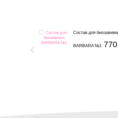
я биозавивки
Состав для биозавивк
h №4
770
BARBARA №1
аказ