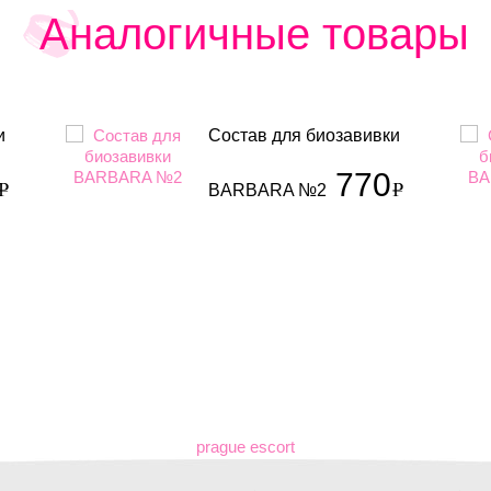
Аналогичные товары
и
Состав для биозавивки
770
BARBARA №2
prague escort