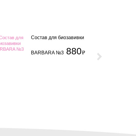
Состав для биозавивки
880
BARBARA №3