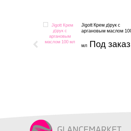
дрогелевая
Jigott Крем д\рук с
глаз с
аргановым маслом 10
емчугом
Под заказ
мл
аказ