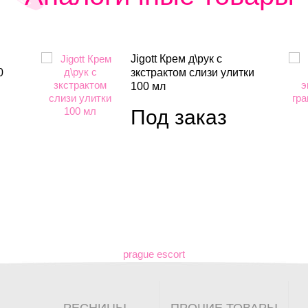
Jigott Крем д\рук с
0
зкстрактом слизи улитки
100 мл
Под заказ
prague escort