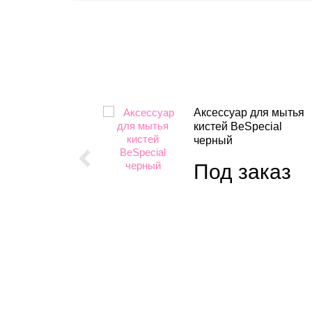
овей
Аксессуар для мытья
 Henna
кистей BeSpecial
черный
Под заказ